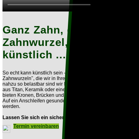
Ganz Zahn, ganz
Zahnwurzel, ganz
künstlich ...
So echt kann künstlich sein - Implantate sind "künstliche
Zahnwurzeln", die wir in Ihren Kiefer einpflanzen und die
nahzu so belastbar sind wir Ihr eigener Zahn. Sie bestehen
aus Titan, Keramik oder einer Kombination aus beidem und
bieten Kronen, Brücken und Prothesen fest verankerten Halt.
Auf ein Anschleifen gesunder Nebenzähne kann verzichtet
werden.
Lassen Sie sich ein sicheres Gefühl im Biss implantieren.
Termin vereinbaren