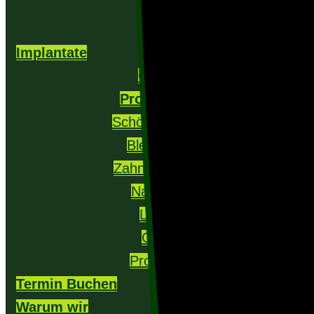
Implantate
Cerec
Prophylaxe
Schöne Zähne
Bleaching
Zahnkorrektur
Narkose
Laser
CMD
Prothetik
Termin Buchen
Warum wir