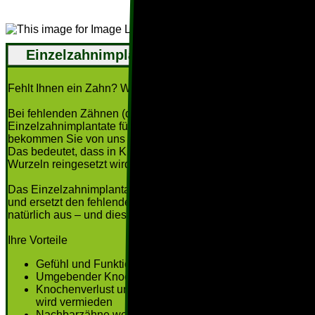
Einzelzahnimplantat
Fehlt Ihnen ein Zahn? Wir haben den perfekten Ersatz!
Bei fehlenden Zähnen (die z. B. ausgefallen sind) sorgen
Einzelzahnimplantate für einen passenden Ersatz. Dabei
bekommen Sie von uns „künstliche“ Wurzeln eingesetzt.
Das bedeutet, dass in Kieferknochen das Zahnimplantat als
Wurzeln reingesetzt wird.
Das Einzelzahnimplantat erhält den umgebenden Knochen
und ersetzt den fehlenden Zahn. Ihr Zahn sieht dabei ganz
natürlich aus – und dies bei „künstlichen“ Wurzeln.
Ihre Vorteile
Gefühl und Funktionalität wie bei natürlichen Zähnen
Umgebender Knochen bleibt erhalten
Knochenverlust und Rückgang des Kieferknochens
wird vermieden
Nachbarzähne werden nicht beschliffen