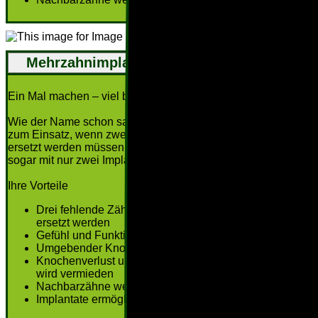
Mehrzahnimplantat
Ein Mal machen – viel bekommen.
Wie der Name schon sagt – Mehrzahnimplantate kommen
zum Einsatz, wenn zwei oder mehrere benachbarte Zähne
ersetzt werden müssen. Drei benachbarte Zähne können
sogar mit nur zwei Implantaten ersetzt werden.
Ihre Vorteile
Drei fehlende Zähne können mit nur zwei Implantaten
ersetzt werden
Gefühl und Funktionalität wie bei natürlichen Zähnen
Umgebender Knochen bleibt erhalten
Knochenverlust und Rückgang des Kieferknochens
wird vermieden
Nachbarzähne werden nicht beschliffen
Implantate ermöglichen eine sichere Befestigung