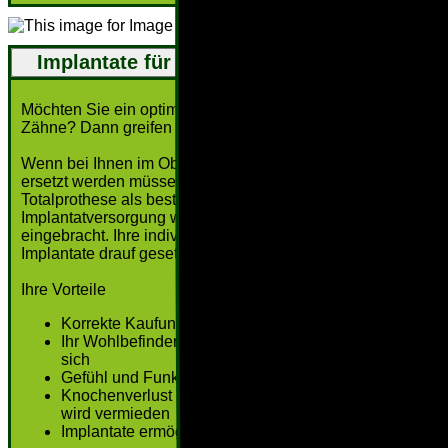
Implantate für Totalprothese
Möchten Sie ein optimales Kaugefühl und Mund voller
Zähne? Dann greifen wir zu der Totalprothese.
Wenn bei Ihnen im Ober- oder Unterkiefer alle Zähne
ersetzt werden müssen, dann bietet sich eine
Totalprothese als beste Lösung an. Bei dieser
Implantatversorgung werden mehrere Zahnimplantate
eingebracht. Ihre individuelle Prothese wird dann auf die
Implantate drauf gesetzt.
Ihre Vorteile
Korrekte Kaufunktion wird wieder hergestellt
Ihr Wohlbefinden und Selbstbewusstsein steigert
sich
Gefühl und Funktionalität wie bei natürlichen Zähnen
Knochenverlust und Rückgang des Kieferknochens
wird vermieden
Implantate ermöglichen maximal sichere Befestigung