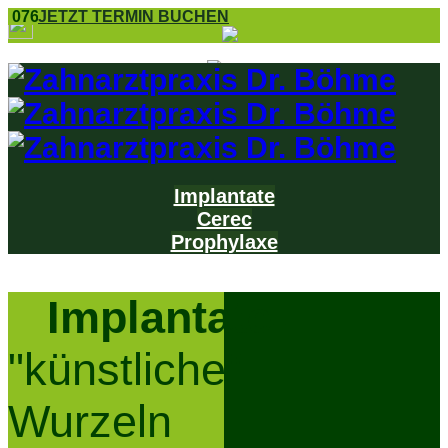
0761 8 55 25
JETZT TERMIN BUCHEN
Implantate
Cerec
Prophylaxe
Implantate-
"künstliche"
Wurzeln