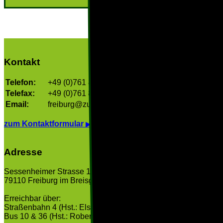
Kontakt
Telefon:
+49 (0)761 8 55 25
Telefax:
+49 (0)761 8 09 52 85
Email:
freiburg@zukunftzahn.de
zum Kontaktformular
▶
Adresse
Sessenheimer Strasse 12
79110 Freiburg im Breisgau
Erreichbar über:
Straßenbahn 4 (Hst.: Elsässer Str)
Bus 10 & 36 (Hst.: Robert Grumbach Platz)