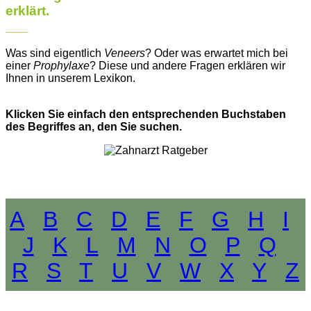
erklärt.
___
Was sind eigentlich
Veneers
? Oder was erwartet mich bei
einer
Prophylaxe
? Diese und andere Fragen erklären wir
Ihnen in unserem Lexikon.
Klicken Sie einfach den entsprechenden Buchstaben
des Begriffes an, den Sie suchen.
A
B
C
D
E
F
G
H
I
J
K
L
M
N
O
P
Q
R
S
T
U
V
W
X
Y
Z