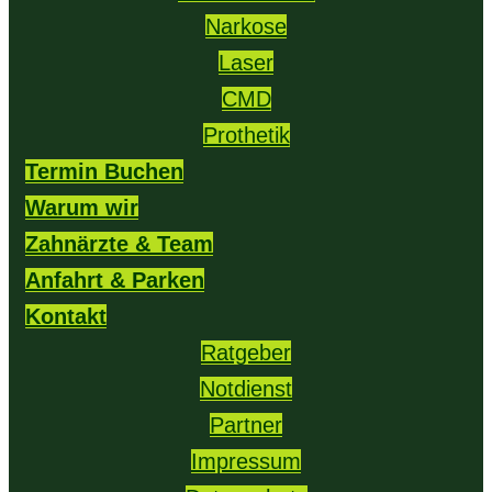
Narkose
Laser
CMD
Prothetik
Termin Buchen
Warum wir
Zahnärzte & Team
Anfahrt & Parken
Kontakt
Ratgeber
Notdienst
Partner
Impressum