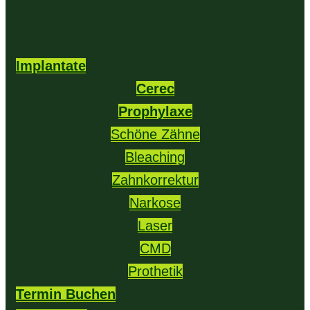
Implantate
Cerec
Prophylaxe
Schöne Zähne
Bleaching
Zahnkorrektur
Narkose
Laser
CMD
Prothetik
Termin Buchen