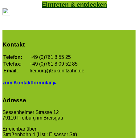
Eintreten & entdecken
Kontakt
Telefon:
+49 (0)761 8 55 25
Telefax:
+49 (0)761 8 09 52 85
Email:
freiburg@zukunftzahn.de
zum Kontaktformular
▶
Adresse
Sessenheimer Strasse 12
79110 Freiburg im Breisgau
Erreichbar über:
Straßenbahn 4 (Hst.: Elsässer Str)